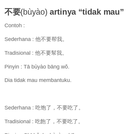
不要
(bùyào)
artinya “tidak mau”
Contoh :
Sederhana : 他不要帮我。
Tradisional : 他不要幫我。
Pinyin : Tā bùyào bāng wǒ.
Dia tidak mau membantuku.
Sederhana : 吃饱了，不要吃了。
Tradisional : 吃飽了，不要吃了。