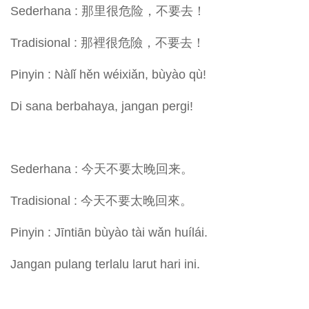
Sederhana : 那里很危险，不要去！
Tradisional : 那裡很危險，不要去！
Pinyin : Nàlǐ hěn wéixiǎn, bùyào qù!
Di sana berbahaya, jangan pergi!
Sederhana : 今天不要太晚回来。
Tradisional : 今天不要太晚回來。
Pinyin : Jīntiān bùyào tài wǎn huílái.
Jangan pulang terlalu larut hari ini.