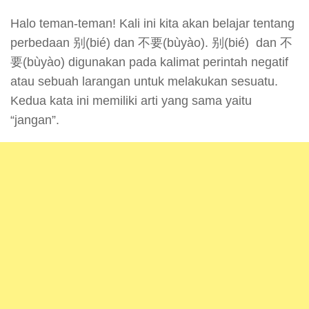
Halo teman-teman! Kali ini kita akan belajar tentang
perbedaan 别(bié) dan 不要(bùyào). 别(bié) dan 不
要(bùyào) digunakan pada kalimat perintah negatif
atau sebuah larangan untuk melakukan sesuatu.
Kedua kata ini memiliki arti yang sama yaitu
“jangan”.