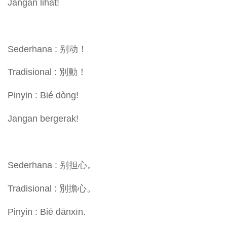
Jangan lihat!
Sederhana : 别动！
Tradisional : 別動！
Pinyin : Bié dòng!
Jangan bergerak!
Sederhana : 别担心。
Tradisional : 別擔心。
Pinyin : Bié dānxīn.