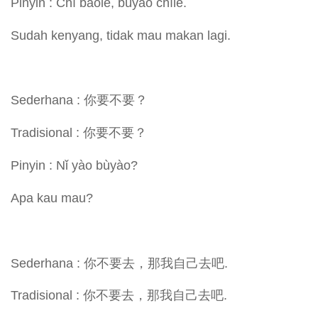
Pinyin : Chī bǎole, bùyào chīle.
Sudah kenyang, tidak mau makan lagi.
Sederhana : 你要不要？
Tradisional : 你要不要？
Pinyin : Nǐ yào bùyào?
Apa kau mau?
Sederhana : 你不要去，那我自己去吧.
Tradisional : 你不要去，那我自己去吧.