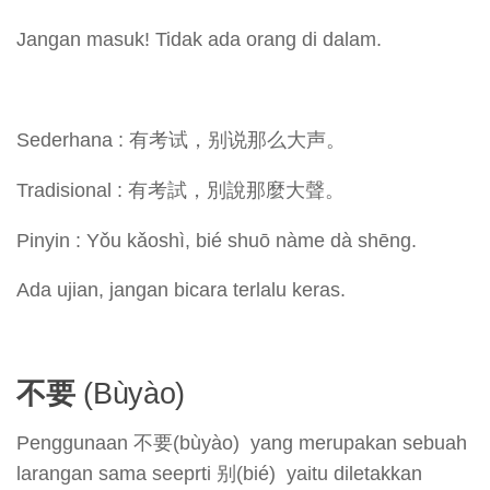
Jangan masuk! Tidak ada orang di dalam.
Sederhana : 有考试，别说那么大声。
Tradisional : 有考試，別說那麼大聲。
Pinyin : Yǒu kǎoshì, bié shuō nàme dà shēng.
Ada ujian, jangan bicara terlalu keras.
不要
(Bùyào)
Penggunaan 不要(bùyào) yang merupakan sebuah
larangan sama seeprti 别(bié) yaitu diletakkan