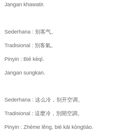
Jangan khawatir.
Sederhana : 别客气。
Tradisional : 別客氣。
Pinyin : Bié kèqì.
Jangan sungkan.
Sederhana : 这么冷，别开空调。
Tradisional : 這麼冷，別開空調。
Pinyin : Zhème lěng, bié kāi kòngtiáo.