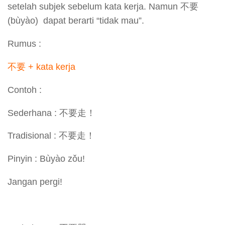
setelah subjek sebelum kata kerja. Namun 不要
(bùyào) dapat berarti “tidak mau”.
Rumus :
不要 + kata kerja
Contoh :
Sederhana : 不要走！
Tradisional : 不要走！
Pinyin : Bùyào zǒu!
Jangan pergi!