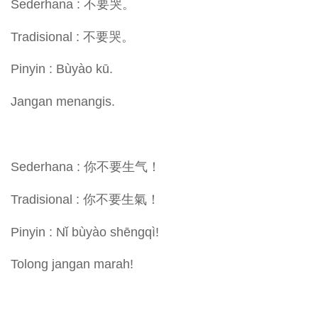
Sederhana : 不要哭。
Tradisional : 不要哭。
Pinyin : Bùyào kū.
Jangan menangis.
Sederhana : 你不要生气！
Tradisional : 你不要生氣！
Pinyin : Nǐ bùyào shēngqì!
Tolong jangan marah!