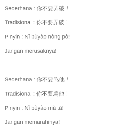
Sederhana : 你不要弄破！
Tradisional : 你不要弄破！
Pinyin : Nǐ bùyào nòng pò!
Jangan merusaknya!
Sederhana : 你不要骂他！
Tradisional : 你不要罵他！
Pinyin : Nǐ bùyào mà tā!
Jangan memarahinya!