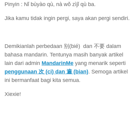
Pinyin : Nǐ bùyào qù, nà wǒ zìjǐ qù ba.
Jika kamu tidak ingin pergi, saya akan pergi sendiri.
Demikianlah perbedaan 别(bié) dan 不要 dalam
bahasa mandarin. Tentunya masih banyak artikel
lain dari admin
MandarinMe
yang menarik seperti
penggunaan 次 (ci) dan 遍 (bian)
. Semoga artikel
ini bermanfaat bagi kita semua.
Xiexie!