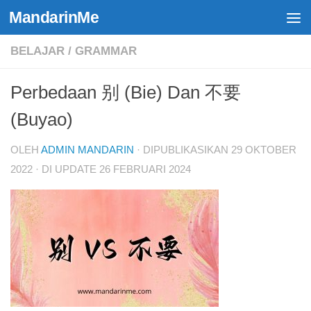
MandarinMe
Skip to content
BELAJAR
/
GRAMMAR
Perbedaan 别 (Bie) Dan 不要
(Buyao)
OLEH
ADMIN MANDARIN
· DIPUBLIKASIKAN
29 OKTOBER
2022
· DI UPDATE
26 FEBRUARI 2024