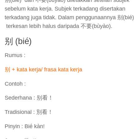
别(bié) dan 不要(bùyào) diletakkan setelah subjek
sebelum kata kerja. Subjek terkadang disertakan
terkadang juga tidak. Dalam penggunaannya 别(bié)
terkesan lebih halus daripada 不要(bùyào).
别 (bié)
Rumus :
别 + kata kerja/ frasa kata kerja
Contoh :
Sederhana : 别看！
Tradisional : 別看！
Pinyin : Bié kàn!