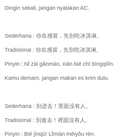
Dingin sekali, jangan nyalakan AC.
Sederhana : 你在感冒，先别吃冰淇淋。
Tradisional : 你在感冒，先別吃冰淇淋。
Pinyin : Nǐ zài gǎnmào, xiān bié chī bīngqílín.
Kamu demam, jangan makan es krim dulu.
Sederhana : 别进去！里面没有人。
Tradisional : 別進去！裡面沒有人。
Pinyin : Bié jìnqù! Lǐmiàn méiyǒu rén.