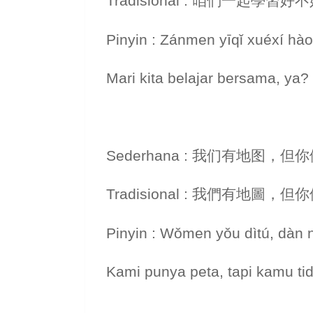
Tradisional : 咱們一起學習好
Pinyin : Zánmen yīqǐ xuéxí hà
Mari kita belajar bersama, ya?
Sederhana : 我们有地图
Tradisional : 我們有地
Pinyin : Wǒmen yǒu dìtú, dàn 
Kami punya peta, tapi kamu ti