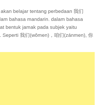
ta akan belajar tentang perbedaan 我们
am bahasa mandarin. dalam bahasa
at bentuk jamak pada subjek yaitu
们. Seperti 我们(wǒmen)，咱们(zánmen), 你