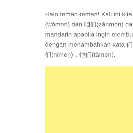
Halo teman-teman! Kali ini ki
(wǒmen) dan 咱们(zánmen) dal
mandarin apabila ingin membu
dengan menambahkan kata 
们(nǐmen)，他们(tāmen).