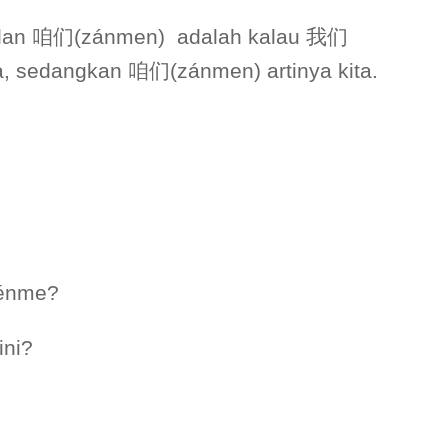
dan 咱们(zánmen) adalah kalau 我们
ta, sedangkan 咱们(zánmen) artinya kita.
hénme?
ini?