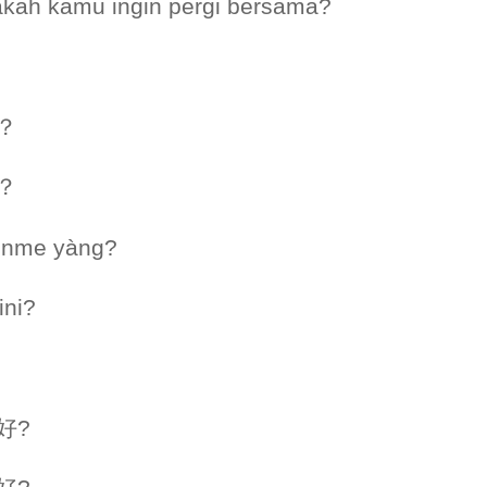
akah kamu ingin pergi bersama?
样？
樣？
zěnme yàng?
ini?
好?