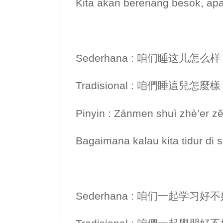
Kita akan berenang besok, ap
Sederhana : 咱们睡这儿怎么
Tradisional : 咱們睡這兒怎麼
Pinyin : Zánmen shuì zhè’er 
Bagaimana kalau kita tidur di s
Sederhana : 咱们一起学习好不