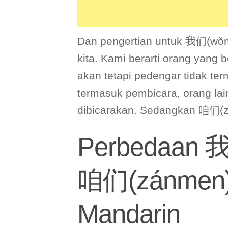
Dan pengertian untuk 我们(wǒme
kita. Kami berarti orang yang 
akan tetapi pedengar tidak te
termasuk pembicara, orang la
dibicarakan. Sedangkan 咱们(zá
Perbedaan 
咱们(zánmen)
Mandarin