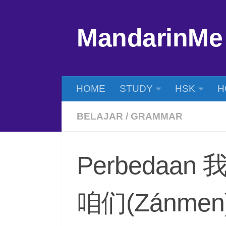
Skip to content
MandarinMe
HOME
STUDY
HSK
H
BELAJAR
/
GRAMMAR
Perbedaan 
咱们(Zánmen)