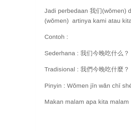
Jadi perbedaan 我们(wǒmen) 
(wǒmen) artinya kami atau ki
Contoh :
Sederhana : 我们今晚吃什么？
Tradisional : 我們今晚吃什麼？
Pinyin : Wǒmen jīn wǎn chī s
Makan malam apa kita malam 