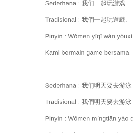
Sederhana : 我们一起玩游戏.
Tradisional : 我們一起玩遊戲.
Pinyin : Wǒmen yīqǐ wán yóuxì
Kami bermain game bersama.
Sederhana : 我们明天要
Tradisional : 我們明天要
Pinyin : Wǒmen míngtiān yào q