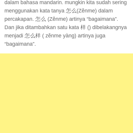
dalam bahasa mandarin. mungkin kita sudah sering
menggunakan kata tanya 怎么(Zěnme) dalam
percakapan. 怎么 (Zěnme) artinya “bagaimana”.
Dan jika ditambahkan satu kata 样 () dibelakangnya
menjadi 怎么样 ( zěnme yàng) artinya juga
“bagaimana”.