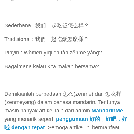
Sederhana : 我们一起吃饭怎么样？
Tradisional : 我們一起吃飯怎麼樣？
Pinyin : Wǒmen yīqǐ chīfàn zěnme yàng?
Bagaimana kalau kita makan bersama?
Demikianlah perbedaan 怎么(zenme) dan 怎么样
(zenmeyang) dalam bahasa mandarin. Tentunya
masih banyak artikel lain dari admin
MandarinMe
yang menarik seperti
penggunaan 好的，好吧，好
啦 dengan tepat
. Semoga artikel ini bermanfaat