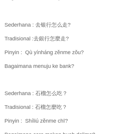
Sederhana : 去银行怎么走?
Tradisional :去銀行怎麼走?
Pinyin : Qù yínháng zěnme zǒu?
Bagaimana menuju ke bank?
Sederhana : 石榴怎么吃？
Tradisional : 石榴怎麼吃？
Pinyin : Shíliú zěnme chī?