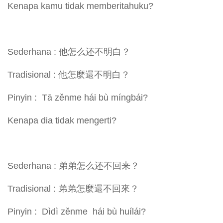
Kenapa kamu tidak memberitahuku?
Sederhana : 他怎么还不明白？
Tradisional : 他怎麼還不明白？
Pinyin : Tā zěnme hái bù míngbái?
Kenapa dia tidak mengerti?
Sederhana : 弟弟怎么还不回来？
Tradisional : 弟弟怎麼還不回來？
Pinyin : Dìdì zěnme hái bù huílái?