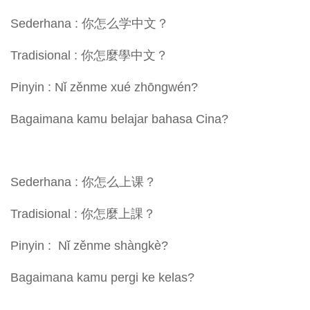
Sederhana : 你怎么学中文？
Tradisional : 你怎麼學中文？
Pinyin : Nǐ zěnme xué zhōngwén?
Bagaimana kamu belajar bahasa Cina?
Sederhana : 你怎么上课？
Tradisional : 你怎麼上課？
Pinyin : Nǐ zěnme shàngkè?
Bagaimana kamu pergi ke kelas?