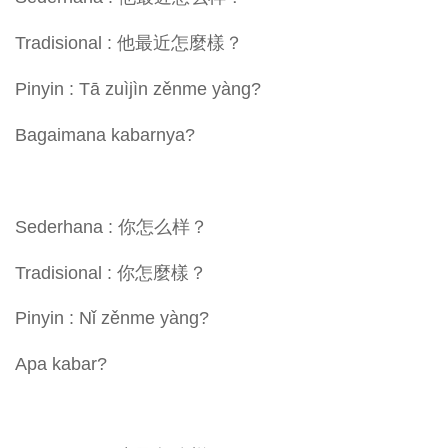
Tradisional : 他最近怎麼樣？
Pinyin : Tā zuìjìn zěnme yàng?
Bagaimana kabarnya?
Sederhana : 你怎么样？
Tradisional : 你怎麼樣？
Pinyin : Nǐ zěnme yàng?
Apa kabar?