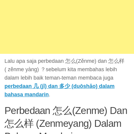
Lalu apa saja perbedaan 怎么(Zěnme) dan 怎么样
( zěnme yàng) ？sebelum kita membahas lebih
dalam lebih baik teman-teman membaca juga
perbedaan 几 (jǐ) dan 多少 (duōshǎo) dalam
bahasa mandarin
.
Perbedaan 怎么(Zenme) Dan
怎么样 (Zenmeyang) Dalam