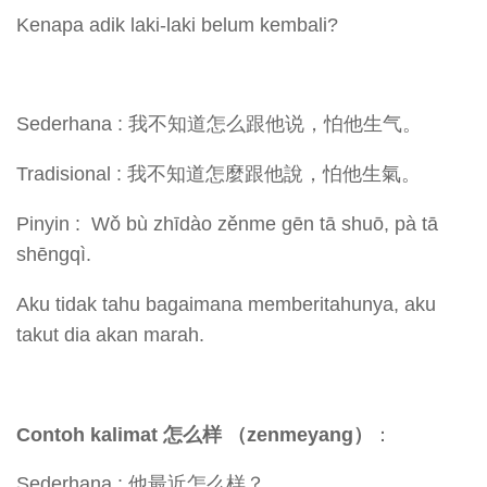
Kenapa adik laki-laki belum kembali?
Sederhana : 我不知道怎么跟他说，怕他生气。
Tradisional : 我不知道怎麼跟他說，怕他生氣。
Pinyin : Wǒ bù zhīdào zěnme gēn tā shuō, pà tā
shēngqì.
Aku tidak tahu bagaimana memberitahunya, aku
takut dia akan marah.
Contoh kalimat 怎么样 （zenmeyang）
：
Sederhana : 他最近怎么样？