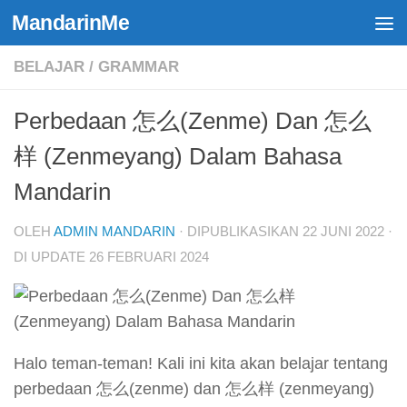
MandarinMe
Skip to content
BELAJAR
/
GRAMMAR
Perbedaan 怎么(Zenme) Dan 怎么
样 (Zenmeyang) Dalam Bahasa
Mandarin
OLEH
ADMIN MANDARIN
· DIPUBLIKASIKAN
22 JUNI 2022
·
DI UPDATE
26 FEBRUARI 2024
Halo teman-teman! Kali ini kita akan belajar tentang
perbedaan 怎么(zenme) dan 怎么样 (zenmeyang)