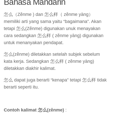
Bahasa Mandarin
怎么（Zěnme ) dan 怎么样（ zěnme yàng）
memiliki arti yang sama yaitu “bagaimana”. Akan
tetapi 怎么(Zěnme) digunakan unuk menayakan
cara sedangkan 怎么样 ( zěnme yàng) digunakan
untuk menanyakan pendapat.
怎么(zěnme) diletakkan setelah subjek sebelum
kata kerja. Sedangkan 怎么样 ( zěnme yàng)
diletakkan diakhir kalimat.
怎么 dapat juga berarti “kenapa” tetapi 怎么样 tidak
berarti seperti itu.
Contoh kalimat 怎么(zěnme)
: