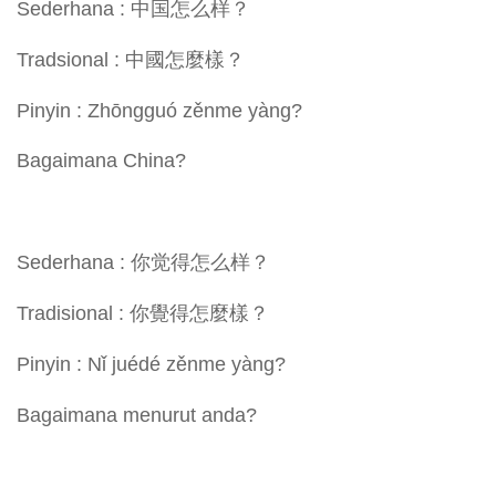
Sederhana : 中国怎么样？
Tradsional : 中國怎麼樣？
Pinyin : Zhōngguó zěnme yàng?
Bagaimana China?
Sederhana : 你觉得怎么样？
Tradisional : 你覺得怎麼樣？
Pinyin : Nǐ juédé zěnme yàng?
Bagaimana menurut anda?