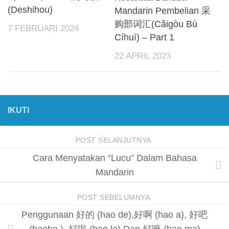
(Deshihou)
Mandarin Pembelian 采
购部词汇(Cǎigòu Bù
7 FEBRUARI 2024
Cíhuì) – Part 1
22 APRIL 2023
IKUTI
POST SELANJUTNYA
Cara Menyatakan “Lucu” Dalam Bahasa
Mandarin
POST SEBELUMNYA
Penggunaan 好的 (hao de),好啊 (hao a), 好吧