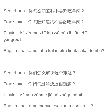
Sederhana : 你怎么知道我不喜欢吃羊肉？
Tradisional : 你怎麼知道我不喜歡吃羊肉？
Pinyin : Nǐ zěnme zhīdào wǒ bù xǐhuān chī
yángròu?
Bagaimana kamu tahu kalau aku tidak suka domba?
Sederhana : 你们怎么解决这个难题？
Tradisional : 你們怎麼解決這個難題？
Pinyin : Nǐmen zěnme jiějué zhège nántí?
Bagaimana kamu menyelesaikan masalah ini?