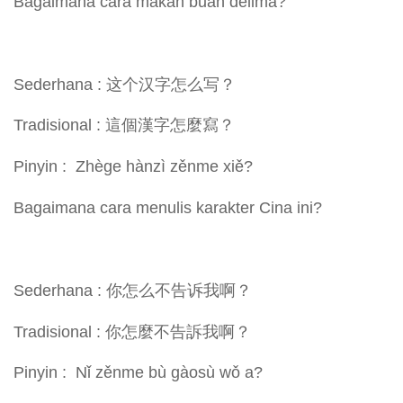
Bagaimana cara makan buah delima?
Sederhana : 这个汉字怎么写？
Tradisional : 這個漢字怎麼寫？
Pinyin : Zhège hànzì zěnme xiě?
Bagaimana cara menulis karakter Cina ini?
Sederhana : 你怎么不告诉我啊？
Tradisional : 你怎麼不告訴我啊？
Pinyin : Nǐ zěnme bù gàosù wǒ a?