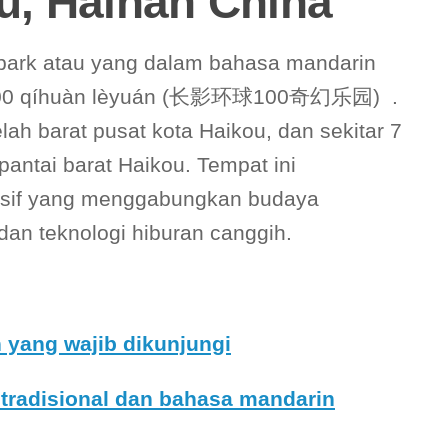
u, Hainan China
 park atau yang dalam bahasa mandarin
ú 100 qíhuàn lèyuán (长影环球100奇幻乐园) .
lah barat pusat kota Haikou, dan sekitar 7
pantai barat Haikou. Tempat ini
sif yang menggabungkan budaya
 dan teknologi hiburan canggih.
 yang wajib dikunjungi
tradisional dan bahasa mandarin