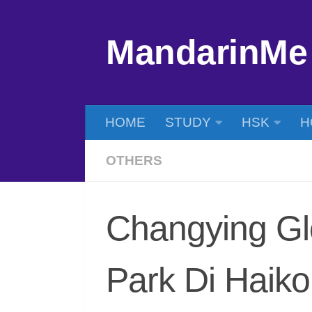
Skip to content
MandarinMe
HOME
STUDY
HSK
H
OTHERS
Changying Gl
Park Di Haik