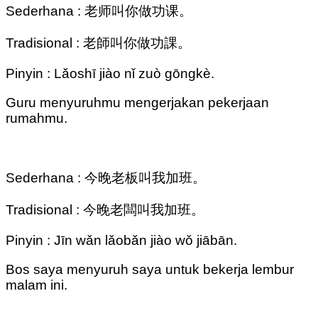
Sederhana : 老师叫你做功课。
Tradisional : 老師叫你做功課。
Pinyin : Lǎoshī jiào nǐ zuò gōngkè.
Guru menyuruhmu mengerjakan pekerjaan
rumahmu.
Sederhana : 今晚老板叫我加班。
Tradisional : 今晚老闆叫我加班。
Pinyin : Jīn wǎn lǎobǎn jiào wǒ jiābān.
Bos saya menyuruh saya untuk bekerja lembur
malam ini.