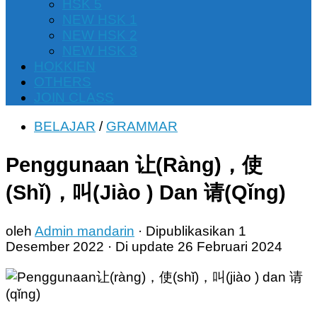
HSK 5
NEW HSK 1
NEW HSK 2
NEW HSK 3
HOKKIEN
OTHERS
JOIN CLASS
BELAJAR
/
GRAMMAR
Penggunaan 让(Ràng)，使
(Shǐ)，叫(Jiào ) Dan 请(Qǐng)
oleh
Admin mandarin
· Dipublikasikan
1
Desember 2022
· Di update
26 Februari 2024