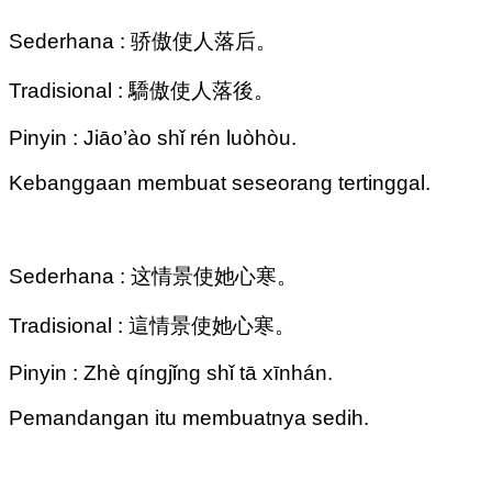
Sederhana : 骄傲使人落后。
Tradisional : 驕傲使人落後。
Pinyin : Jiāo’ào shǐ rén luòhòu.
Kebanggaan membuat seseorang tertinggal.
Sederhana : 这情景使她心寒。
Tradisional : 這情景使她心寒。
Pinyin : Zhè qíngjǐng shǐ tā xīnhán.
Pemandangan itu membuatnya sedih.