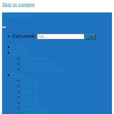
Skip to content
MandarinMe
Cari untuk:
HOME
STUDY
GRAMMAR
VOCABULARY
CONVERSATION
HSK
HSK 1
HSK 2
HSK 3
HSK 4
HSK 5
NEW HSK 1
NEW HSK 2