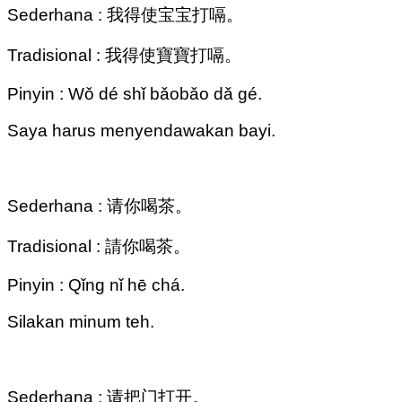
Sederhana : 我得使宝宝打嗝。
Tradisional : 我得使寶寶打嗝。
Pinyin : Wǒ dé shǐ bǎobǎo dǎ gé.
Saya harus menyendawakan bayi.
Sederhana : 请你喝茶。
Tradisional : 請你喝茶。
Pinyin : Qǐng nǐ hē chá.
Silakan minum teh.
Sederhana : 请把门打开。