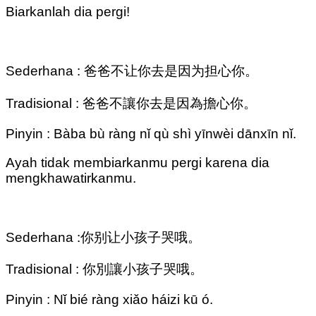
Biarkanlah dia pergi!
Sederhana : 爸爸不让你去是因为担心你。
Tradisional : 爸爸不讓你去是因為擔心你。
Pinyin : Bàba bù ràng nǐ qù shì yīnwèi dānxīn nǐ.
Ayah tidak membiarkanmu pergi karena dia
mengkhawatirkanmu.
Sederhana :你别让小孩子哭哦。
Tradisional : 你別讓小孩子哭哦。
Pinyin : Nǐ bié ràng xiǎo háizi kū ó.