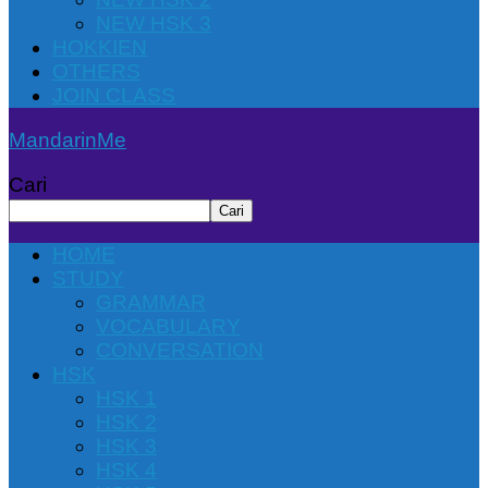
NEW HSK 3
HOKKIEN
OTHERS
JOIN CLASS
MandarinMe
Cari
Cari
HOME
STUDY
GRAMMAR
VOCABULARY
CONVERSATION
HSK
HSK 1
HSK 2
HSK 3
HSK 4