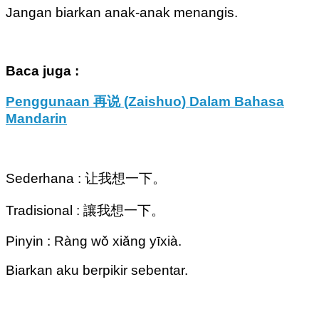
Jangan biarkan anak-anak menangis.
Baca juga :
Penggunaan 再说 (Zaishuo) Dalam Bahasa
Mandarin
Sederhana : 让我想一下。
Tradisional : 讓我想一下。
Pinyin : Ràng wǒ xiǎng yīxià.
Biarkan aku berpikir sebentar.