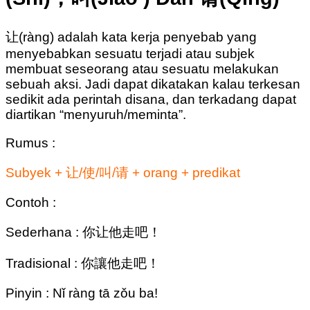
让(ràng) adalah kata kerja penyebab yang
menyebabkan sesuatu terjadi atau subjek
membuat seseorang atau sesuatu melakukan
sebuah aksi. Jadi dapat dikatakan kalau terkesan
sedikit ada perintah disana, dan terkadang dapat
diartikan “menyuruh/meminta”.
Rumus :
Subyek + 让/使/叫/请 + orang + predikat
Contoh :
Sederhana : 你让他走吧！
Tradisional : 你讓他走吧！
Pinyin : Nǐ ràng tā zǒu ba!