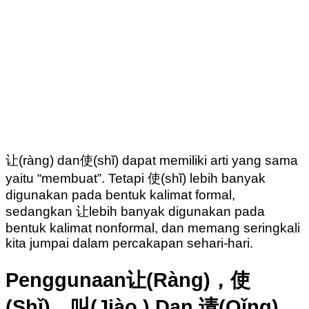
让(ràng) dan使(shǐ) dapat memiliki arti yang sama
yaitu “membuat”. Tetapi 使(shǐ) lebih banyak
digunakan pada bentuk kalimat formal,
sedangkan 让lebih banyak digunakan pada
bentuk kalimat nonformal, dan memang seringkali
kita jumpai dalam percakapan sehari-hari.
Penggunaan让(Ràng)，使
(Shǐ)，叫(Jiào ) Dan 请(Qǐng)