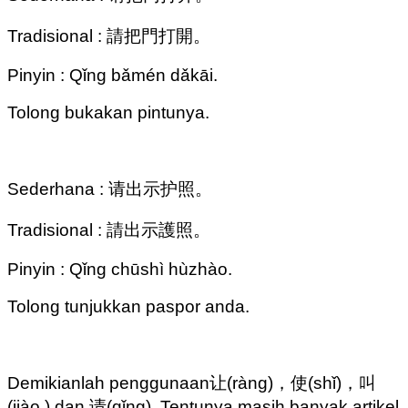
Tradisional : 請把門打開。
Pinyin : Qǐng bǎmén dǎkāi.
Tolong bukakan pintunya.
Sederhana : 请出示护照。
Tradisional : 請出示護照。
Pinyin : Qǐng chūshì hùzhào.
Tolong tunjukkan paspor anda.
Demikianlah penggunaan让(ràng)，使(shǐ)，叫
(jiào ) dan 请(qǐng). Tentunya masih banyak artikel