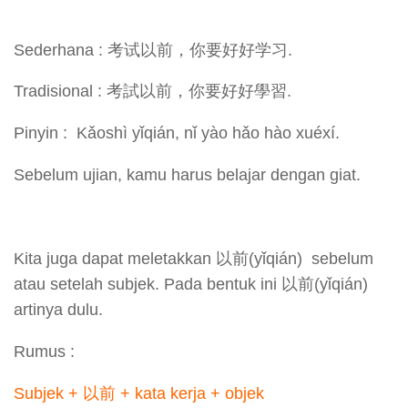
Sederhana : 考试以前，你要好好学习.
Tradisional : 考試以前，你要好好學習.
Pinyin : Kǎoshì yǐqián, nǐ yào hǎo hào xuéxí.
Sebelum ujian, kamu harus belajar dengan giat.
Kita juga dapat meletakkan 以前(yǐqián) sebelum
atau setelah subjek. Pada bentuk ini 以前(yǐqián)
artinya dulu.
Rumus :
Subjek + 以前 + kata kerja + objek