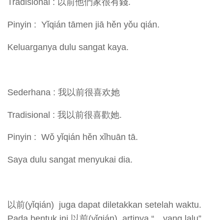
Tradisional : 以前他們家很有錢.
Pinyin : Yǐqián tāmen jiā hěn yǒu qián.
Keluarganya dulu sangat kaya.
Sederhana : 我以前很喜欢她
Tradisional : 我以前很喜歡她.
Pinyin : Wǒ yǐqián hěn xǐhuān tā.
Saya dulu sangat menyukai dia.
以前(yǐqián) juga dapat diletakkan setelah waktu.
Pada bentuk ini 以前(yǐqián) artinya “…yang lalu”