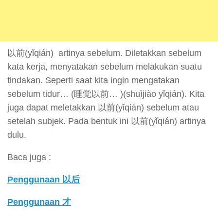
以前(yǐqián) artinya sebelum. Diletakkan sebelum
kata kerja, menyatakan sebelum melakukan suatu
tindakan. Seperti saat kita ingin mengatakan
sebelum tidur… (睡觉以前… )(shuìjiào yǐqián). Kita
juga dapat meletakkan 以前(yǐqián) sebelum atau
setelah subjek. Pada bentuk ini 以前(yǐqián) artinya
dulu.
Baca juga :
Penggunaan 以后
Penggunaan 才