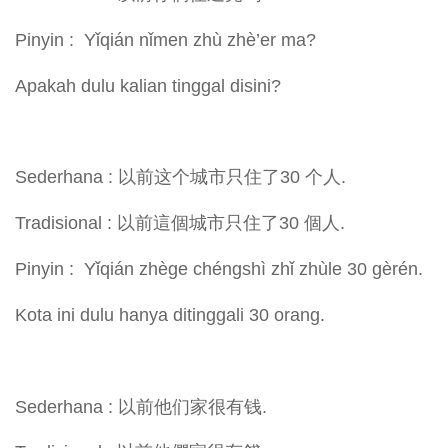
Pinyin : Yǐqián nǐmen zhù zhè’er ma?
Apakah dulu kalian tinggal disini?
Sederhana : 以前这个城市只住了30 个人.
Tradisional : 以前這個城市只住了30 個人.
Pinyin : Yǐqián zhège chéngshì zhǐ zhùle 30 gèrén.
Kota ini dulu hanya ditinggali 30 orang.
Sederhana : 以前他们家很有钱.