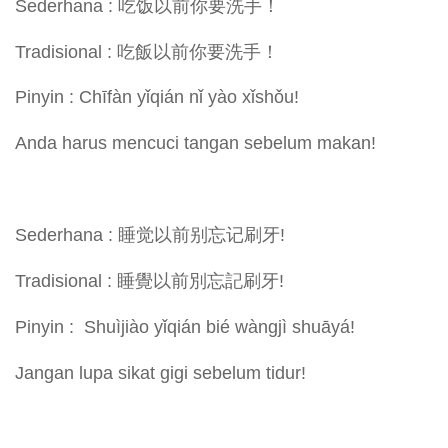
Sederhana : 吃饭以前你要洗手！
Tradisional : 吃飯以前你要洗手！
Pinyin : Chīfàn yǐqián nǐ yào xǐshǒu!
Anda harus mencuci tangan sebelum makan!
Sederhana : 睡觉以前别忘记刷牙!
Tradisional : 睡覺以前別忘記刷牙!
Pinyin : Shuìjiào yǐqián bié wàngjì shuāyá!
Jangan lupa sikat gigi sebelum tidur!