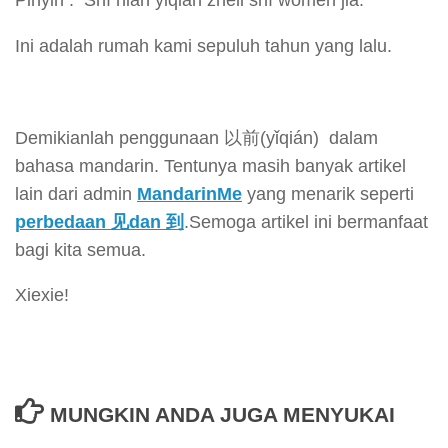
Pinyin : Shí nián yǐqián zhèlǐ shì wǒmen jiā.
Ini adalah rumah kami sepuluh tahun yang lalu.
Demikianlah penggunaan 以前(yǐqián) dalam
bahasa mandarin. Tentunya masih banyak artikel
lain dari admin
MandarinMe
yang menarik seperti
perbedaan 见dan 到
.Semoga artikel ini bermanfaat
bagi kita semua.
Xiexie!
MUNGKIN ANDA JUGA MENYUKAI