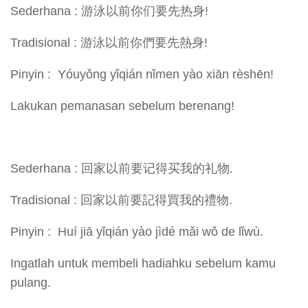
Sederhana : 游泳以前你们要先热身!
Tradisional : 游泳以前你們要先熱身!
Pinyin : Yóuyǒng yǐqián nǐmen yào xiān rèshēn!
Lakukan pemanasan sebelum berenang!
Sederhana : 回家以前要记得买我的礼物.
Tradisional : 回家以前要記得買我的禮物.
Pinyin : Huí jiā yǐqián yào jìdé mǎi wǒ de lǐwù.
Ingatlah untuk membeli hadiahku sebelum kamu
pulang.