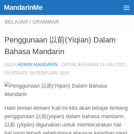
MandarinMe
Skip to content
BELAJAR
/
GRAMMAR
Penggunaan 以前(Yiqian) Dalam
Bahasa Mandarin
OLEH
ADMIN MANDARIN
· DIPUBLIKASIKAN
13 JULI 2022
·
DI UPDATE
26 FEBRUARI 2024
Halo teman-teman! Kali ini kita akan belajar tentang
penggunaan 以前(yiqian) dalam bahasa mandarin.
以前 (yǐqián) digunakan untuk membicarakan hal-
hal yang terjadi sebelumnya ataupun kejadian yang